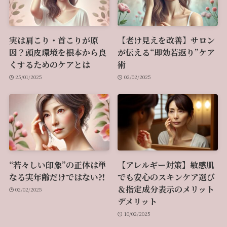
実は肩こり・首こりが原
【老け見えを改善】サロン
因？頭皮環境を根本から良
が伝える“即効若返り”ケア
くするためのケアとは
術
25/01/2025
02/02/2025
“若々しい印象”の正体は単
【アレルギー対策】敏感肌
なる実年齢だけではない⁈
でも安心のスキンケア選び
＆指定成分表示のメリット
02/02/2025
デメリット
10/02/2025