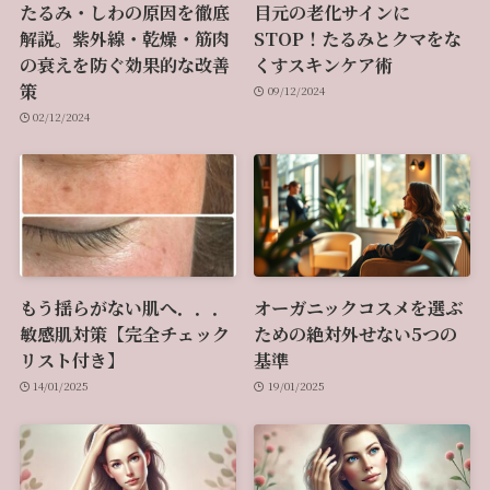
たるみ・しわの原因を徹底
目元の老化サインに
解説。紫外線・乾燥・筋肉
STOP！たるみとクマをな
の衰えを防ぐ効果的な改善
くすスキンケア術
策
09/12/2024
02/12/2024
もう揺らがない肌へ．．．
オーガニックコスメを選ぶ
敏感肌対策【完全チェック
ための絶対外せない5つの
リスト付き】
基準
14/01/2025
19/01/2025