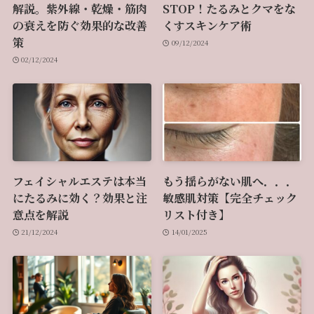
解説。紫外線・乾燥・筋肉
STOP！たるみとクマをな
の衰えを防ぐ効果的な改善
くすスキンケア術
策
09/12/2024
02/12/2024
フェイシャルエステは本当
もう揺らがない肌へ．．．
にたるみに効く？効果と注
敏感肌対策【完全チェック
意点を解説
リスト付き】
21/12/2024
14/01/2025