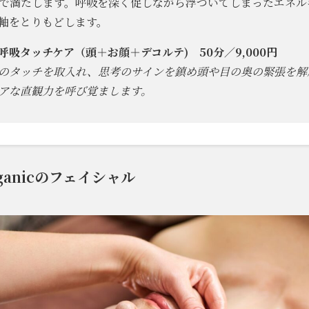
で満たします。呼吸を深く促しながら浮ついてしまったエネル
軸をとりもどします。
吸タッチケア（頭＋お顔＋デコルテ) 50分／9,000円
のタッチを取入れ、思考のサインを鎮め頭や目の奥の緊張を解
リアな直観力を呼び覚まします。
rganicのフェイシャル