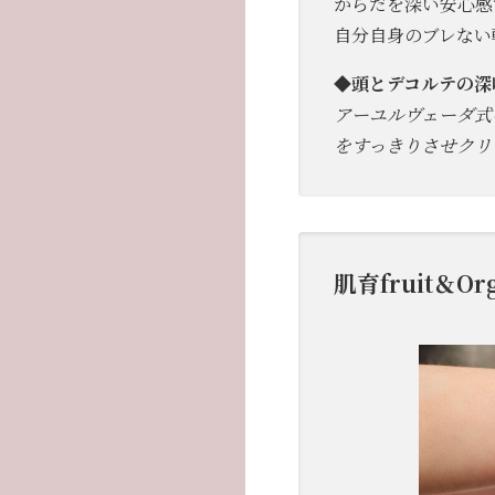
からだを深い安心感
自分自身のブレない
◆
頭とデコルテの深呼
アーユルヴェーダ式
をすっきりさせク
肌育fruit＆O