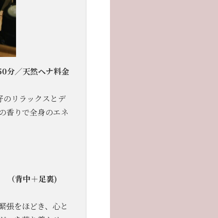
50分／天然ヘナ料金
好のリラックスとデ
の香りで全身のエネ
0円 （背中＋足裏)
緊張をほどき、心と