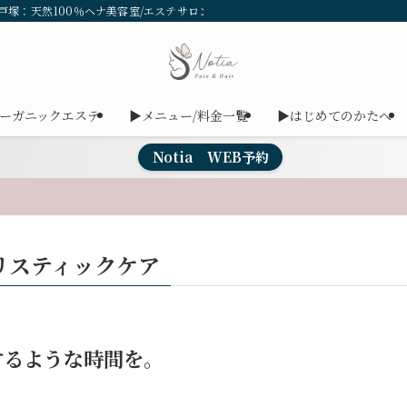
戸塚：天然100％ヘナ美容室/エステサロンNotia（ノーティア）
ーガニックエステ
▶メニュー/料金一覧
▶はじめてのかたへ
Notia WEB予約
リスティックケア
するような時間を。