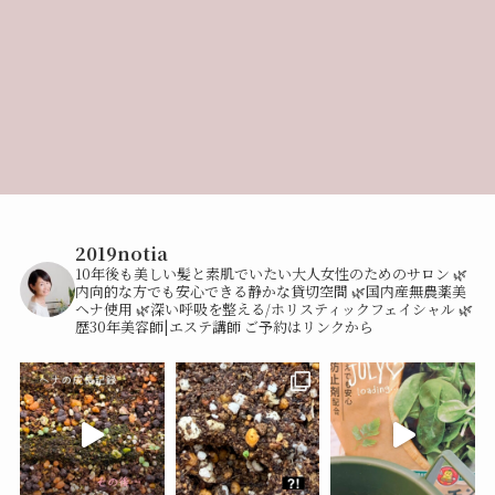
2019notia
10年後も美しい髪と素肌でいたい大人女性のためのサロン
🌿
内向的な方でも安心できる静かな貸切空間
🌿国内産無農薬美
ヘナ使用
🌿深い呼吸を整える/ホリスティックフェイシャル
🌿
歴30年美容師|エステ講師
ご予約はリンクから