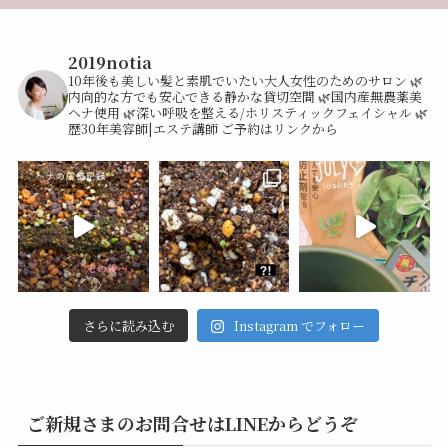
2019notia
10年後も美しい髪と素肌でいたい大人女性のためのサロン
🌿
内向的な方でも安心できる静かな貸切空間
🌿国内産無農薬美
ヘナ使用
🌿深い呼吸を整える/ホリスティックフェイシャル
🌿
歴30年美容師|エステ講師
ご予約はリンクから
さらに読み込む
Instagram でフォロー
ご新規さまのお問合せはLINEからどうぞ