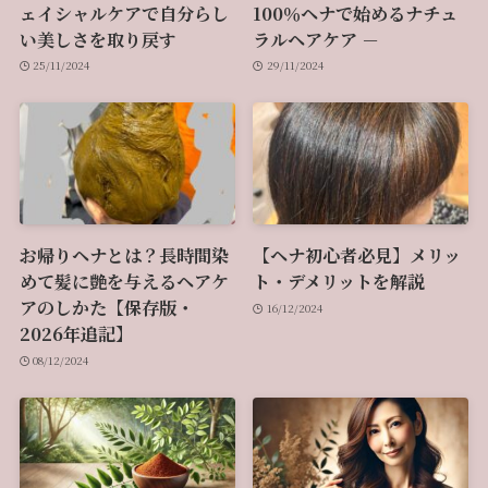
ェイシャルケアで自分らし
100％ヘナで始めるナチュ
い美しさを取り戻す
ラルヘアケア －
25/11/2024
29/11/2024
お帰りヘナとは？長時間染
【ヘナ初心者必見】メリッ
めて髪に艶を与えるヘアケ
ト・デメリットを解説
アのしかた【保存版・
16/12/2024
2026年追記】
08/12/2024