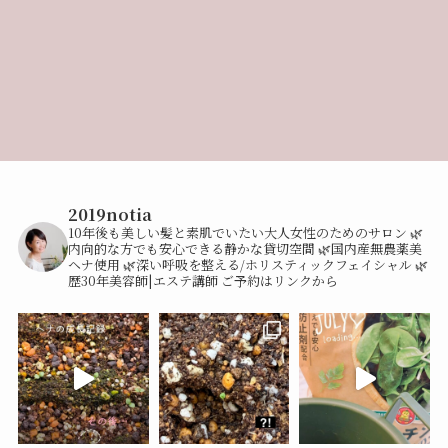
2019notia
10年後も美しい髪と素肌でいたい大人女性のためのサロン
🌿
内向的な方でも安心できる静かな貸切空間
🌿国内産無農薬美
ヘナ使用
🌿深い呼吸を整える/ホリスティックフェイシャル
🌿
歴30年美容師|エステ講師
ご予約はリンクから