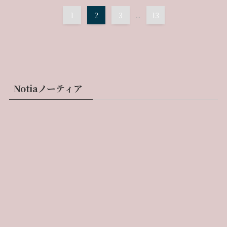
1
2
3
...
13
Notiaノーティア